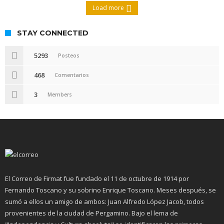
Load more
STAY CONNECTED
5293
Posteos
468
Comentarios
3
Members
El Correo de Firmat fue fundado el 11 de octubre de 1914 por
Fernando Toscano y su sobrino Enrique Toscano. Meses después, se
sumó a ellos un amigo de ambos: Juan Alfredo López Jacob, todos
provenientes de la ciudad de Pergamino. Bajo el lema de