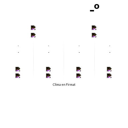
-º
-
-
-
-
-
-
-
-
-
-
-
-
-
-
-
-
-
-
-
-
Clima en Firmat