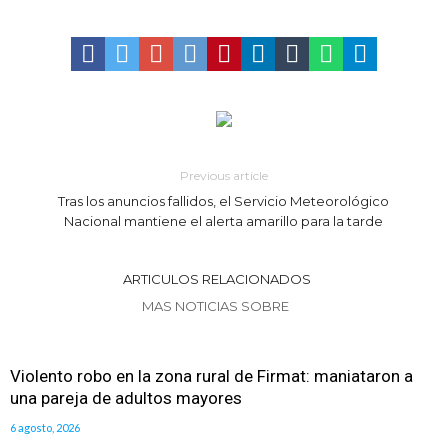
Elortondo: avanza el plan de pavimentación con la licitación de cinco
nuevas cuadras
Previous article
Tras los anuncios fallidos, el Servicio Meteorológico
Nacional mantiene el alerta amarillo para la tarde
ARTICULOS RELACIONADOS
MAS NOTICIAS SOBRE
Violento robo en la zona rural de Firmat: maniataron a
una pareja de adultos mayores
6 agosto, 2026