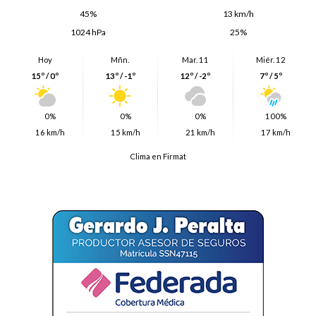
45%
13 km/h
1024 hPa
25%
Hoy
Mñn.
Mar. 11
Miér. 12
15º / 0º
13º / -1º
12º / -2º
7º / 5º
0%
0%
0%
100%
16 km/h
15 km/h
21 km/h
17 km/h
Clima en Firmat