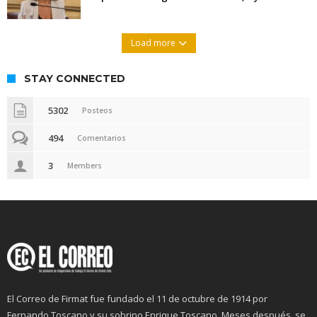
Load more
STAY CONNECTED
5302
Posteos
494
Comentarios
3
Members
El Correo de Firmat fue fundado el 11 de octubre de 1914 por
Fernando Toscano y su sobrino Enrique Toscano. Meses después, se