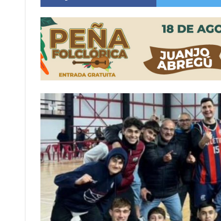
Firmat: “Codo a codo” lanza una campaña de re
Vuelve el básquet: este viernes arranca el C