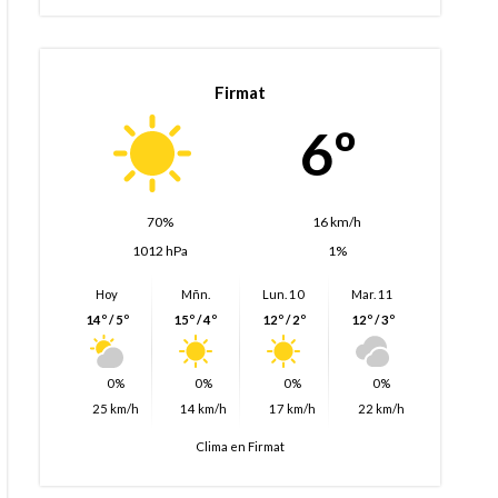
Firmat
6º
70%
16 km/h
1012 hPa
1%
Hoy
Mñn.
Lun. 10
Mar. 11
14º / 5º
15º / 4º
12º / 2º
12º / 3º
0%
0%
0%
0%
25 km/h
14 km/h
17 km/h
22 km/h
Clima en Firmat