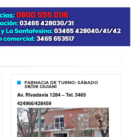
zo posible su nacimiento
FARMACIA DE TURNO: SÁBADO
08/08 GIUIANI
Av. Rivadavia 1284 –
Tel. 3465
424966/428459