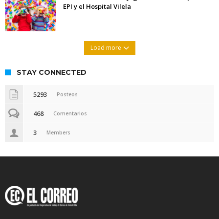
EPI y el Hospital Vilela
Load more
STAY CONNECTED
5293
Posteos
468
Comentarios
3
Members