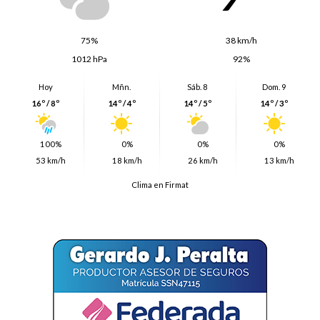
75%
38 km/h
1012 hPa
92%
Hoy
Mñn.
Sáb. 8
Dom. 9
16º / 8º
14º / 4º
14º / 5º
14º / 3º
100%
0%
0%
0%
53 km/h
18 km/h
26 km/h
13 km/h
Clima en Firmat