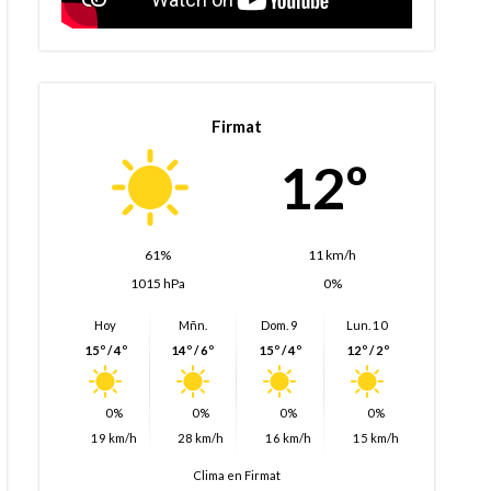
Firmat
12º
61%
11 km/h
1015 hPa
0%
Hoy
Mñn.
Dom. 9
Lun. 10
15º / 4º
14º / 6º
15º / 4º
12º / 2º
0%
0%
0%
0%
19 km/h
28 km/h
16 km/h
15 km/h
Clima en Firmat