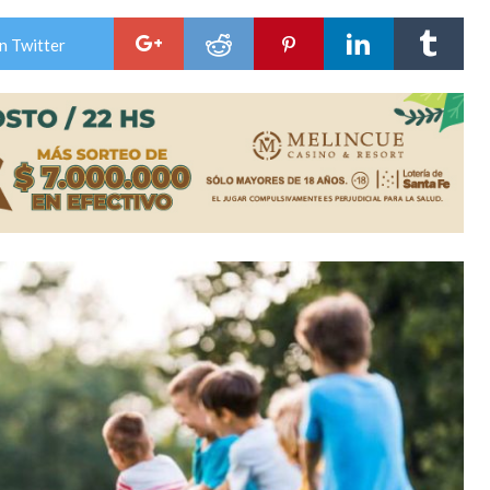
ón juvenil de malambo de Los Quirquinchos
n Twitter
es lluvias intensas