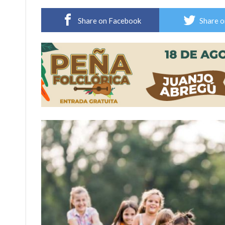
Distinguieron a Ramiro Maldonado, el campe
Share on Facebook
Share o
Villada: evalúan obras preventivas ante posibl