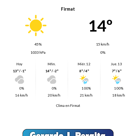
Firmat
14º
45%
15 km/h
1033 hPa
0%
Hoy
Mñn.
Miér. 12
Jue. 13
13º / -1º
14º / -2º
8º / 4º
7º / 6º
0%
0%
100%
100%
16 km/h
20 km/h
21 km/h
18 km/h
Clima en Firmat