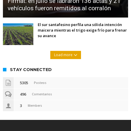
Firmat: en julio se labraron 136 actas y 21
vehículos fueron remitidos al corralón
El sur santafesino perfila una sólida intención
maicera mientras el trigo exige frío para frenar
su avance
Load more
STAY CONNECTED
5305
Posteos
496
Comentarios
3
Members