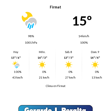
Firmat
15º
98%
14 km/h
1001 hPa
100%
Hoy
Mñn.
Sáb. 8
Dom. 9
15º / 6º
14º / 3º
13º / 5º
14º / 4º
100%
0%
0%
0%
43 km/h
21 km/h
27 km/h
13 km/h
Clima en Firmat