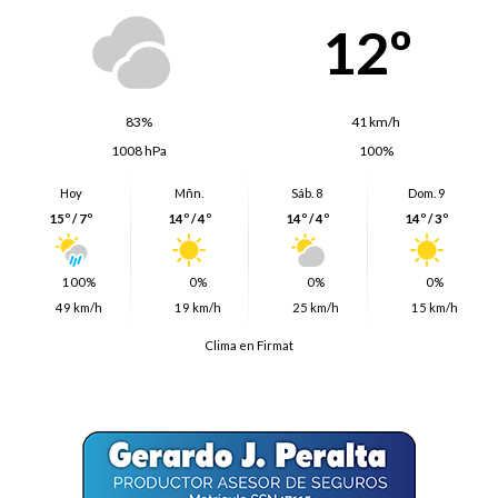
12º
83%
41 km/h
1008 hPa
100%
Hoy
Mñn.
Sáb. 8
Dom. 9
15º / 7º
14º / 4º
14º / 4º
14º / 3º
100%
0%
0%
0%
49 km/h
19 km/h
25 km/h
15 km/h
Clima en Firmat