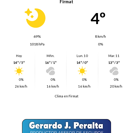
Firmat
4º
69%
8 km/h
1018 hPa
0%
Hoy
Mñn.
Lun. 10
Mar. 11
14º / 5º
16º / 1º
14º / 0º
13º / 3º
0%
0%
0%
0%
26 km/h
16 km/h
16 km/h
20 km/h
Clima en Firmat