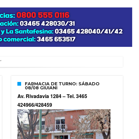
”
FARMACIA DE TURNO: SÁBADO
08/08 GIUIANI
zo posible su nacimiento
Av. Rivadavia 1284 –
Tel. 3465
424966/428459