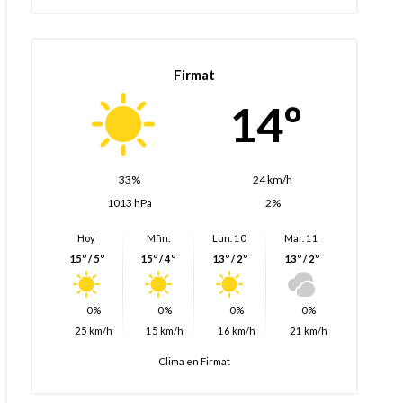
Firmat
14º
33%
24 km/h
1013 hPa
2%
Hoy
Mñn.
Lun. 10
Mar. 11
15º / 5º
15º / 4º
13º / 2º
13º / 2º
0%
0%
0%
0%
25 km/h
15 km/h
16 km/h
21 km/h
Clima en Firmat