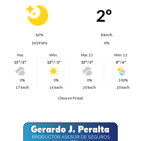
2º
62%
8 km/h
1019 hPa
0%
Hoy
Mñn.
Mar. 11
Miér. 12
15º / 2º
13º / -1º
13º / 3º
8º / 6º
0%
0%
0%
100%
17 km/h
16 km/h
20 km/h
20 km/h
Clima en Firmat