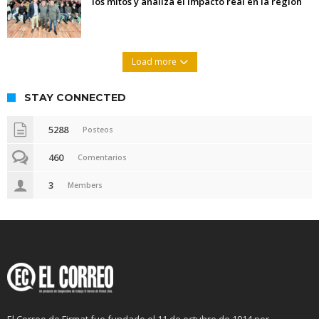
los mitos y analiza el impacto real en la región
Load more
STAY CONNECTED
5288
Posteos
460
Comentarios
3
Members