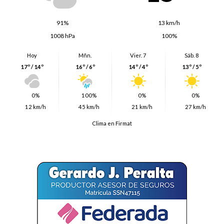
91%
13 km/h
1008 hPa
100%
Hoy
Mñn.
Vier. 7
Sáb. 8
17º / 14º
16º / 6º
14º / 4º
13º / 5º
0%
100%
0%
0%
12 km/h
45 km/h
21 km/h
27 km/h
Clima en Firmat