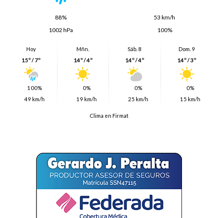
88%
53 km/h
1002 hPa
100%
Hoy
Mñn.
Sáb. 8
Dom. 9
15º / 7º
14º / 4º
14º / 4º
14º / 3º
100%
0%
0%
0%
49 km/h
19 km/h
25 km/h
15 km/h
Clima en Firmat