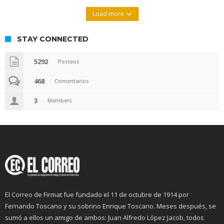
Load more
STAY CONNECTED
5292
Posteos
468
Comentarios
3
Members
El Correo de Firmat fue fundado el 11 de octubre de 1914 por
Fernando Toscano y su sobrino Enrique Toscano. Meses después, se
sumó a ellos un amigo de ambos: Juan Alfredo López Jacob, todos