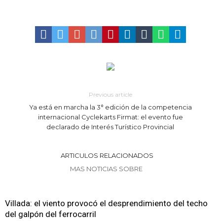
Distinguieron a Ramiro Maldonado, el campeón juvenil de malambo
de Los Quirquinchos
Villada: evalúan obras preventivas ante posibles lluvias intensas
Previous article
Ya está en marcha la 3° edición de la competencia
internacional Cyclekarts Firmat: el evento fue
declarado de Interés Turístico Provincial
ARTICULOS RELACIONADOS
MAS NOTICIAS SOBRE
Villada: el viento provocó el desprendimiento del techo
del galpón del ferrocarril