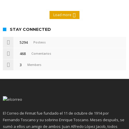
Load more
STAY CONNECTED
5294
Posteos
468
Comentarios
3
Members
El Correo de Firmat fue fundado el 11 de octubre de 1914 por
Fernando Toscano y su sobrino Enrique Toscano. Meses después, se
sumó a ellos un amigo de ambos: Juan Alfredo López Jacob, todos