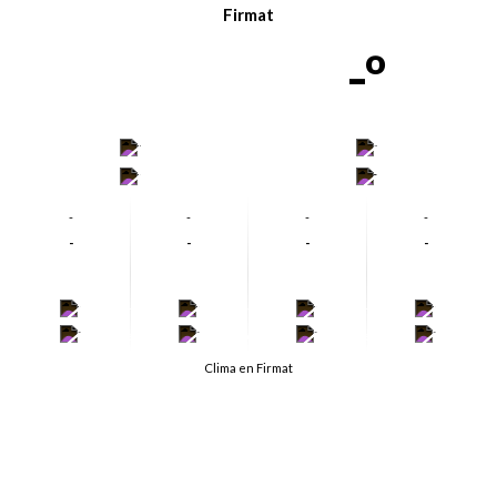
Firmat
-º
-
-
-
-
-
-
-
-
-
-
-
-
-
-
-
-
-
-
-
-
Clima en Firmat