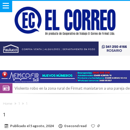
Violento robo en la zona rural de Firmat: maniataron a una pareja de
adultos mayores
Colecta solidaria de juguetes en Firmat para el EPI y el Hospital
Home
1
1
Vilela
Firmat: “Codo a codo” lanza una campaña de recolección de
1
golosinas para agasajar a los niños en su día
Vuelve el básquet: este viernes arranca el Clausura con agenda
Publicado el
5 agosto, 2024
0 second read
0
confirmada y planteles renovados
Güemes y Mariano Vera