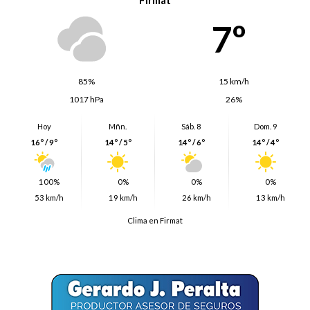
Firmat
7º
85%
15 km/h
1017 hPa
26%
Hoy
Mñn.
Sáb. 8
Dom. 9
16º / 9º
14º / 5º
14º / 6º
14º / 4º
100%
0%
0%
0%
53 km/h
19 km/h
26 km/h
13 km/h
Clima en Firmat