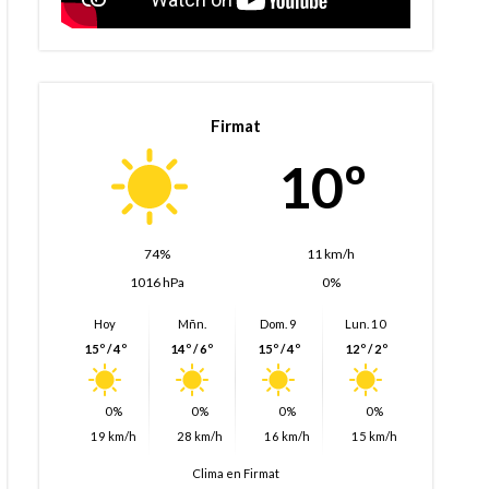
Firmat
10º
74%
11 km/h
1016 hPa
0%
Hoy
Mñn.
Dom. 9
Lun. 10
15º / 4º
14º / 6º
15º / 4º
12º / 2º
0%
0%
0%
0%
19 km/h
28 km/h
16 km/h
15 km/h
Clima en Firmat