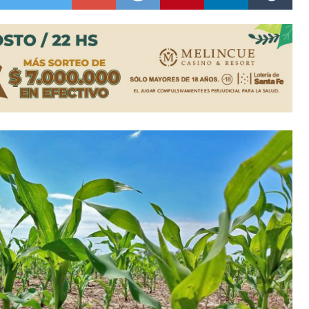
ón juvenil de malambo de Los Quirquinchos
es lluvias intensas