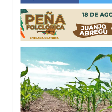
Distinguieron a Ramiro Maldonado, el campe
Villada: evalúan obras preventivas ante posibl