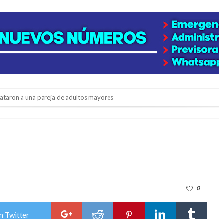
niataron a una pareja de adultos mayores
 EPI y el Hospital Vilela
colección de golosinas para agasajar a los niños en su día
lausura con agenda confirmada y planteles renovados
rmentas fuertes y ráfagas que podrían superar los 80 km/h
0
os mitos y analiza el impacto real en la región
n de la Expo Dose
n Twitter