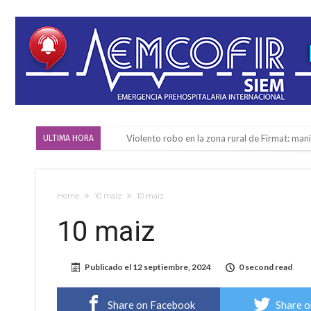
Violento robo en la zona rural de Firmat: ma
ULTIMA HORA
Colecta solidaria de juguetes en Firmat para el
Firmat: “Codo a codo” lanza una campaña de re
Home
10 maiz
10 maiz
Vuelve el básquet: este viernes arranca el C
10 maiz
Güemes y Mariano Vera
Alerta meteorológico: el SMN advierte por to
Publicado el
12 septiembre, 2024
0 second read
¿Llega un “Súper Niño”?: De Benedictis aclara l
Cañada del Ucle se prepara para la 5ª edició
Share on Facebook
Share o