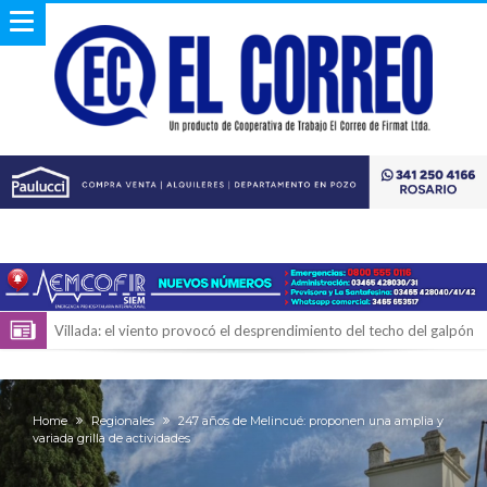
Villada: el viento provocó el desprendimiento del techo del galpón
del ferrocarril
Violento robo en la zona rural de Firmat: maniataron a una pareja de
adultos mayores
Colecta solidaria de juguetes en Firmat para el EPI y el Hospital
Home
Regionales
247 años de Melincué: proponen una amplia y
variada grilla de actividades
Vilela
Firmat: “Codo a codo” lanza una campaña de recolección de
golosinas para agasajar a los niños en su día
Vuelve el básquet: este viernes arranca el Clausura con agenda