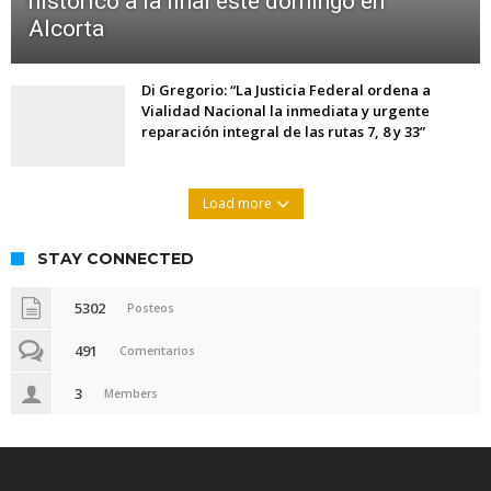
histórico a la final este domingo en
Alcorta
Di Gregorio: “La Justicia Federal ordena a
Vialidad Nacional la inmediata y urgente
reparación integral de las rutas 7, 8 y 33”
Load more
STAY CONNECTED
5302
Posteos
491
Comentarios
3
Members