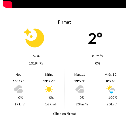
Firmat
2º
62%
8 km/h
1019 hPa
0%
Hoy
Mñn.
Mar. 11
Miér. 12
15º / 2º
13º / -1º
13º / 3º
8º / 6º
0%
0%
0%
100%
17 km/h
16 km/h
20 km/h
20 km/h
Clima en Firmat