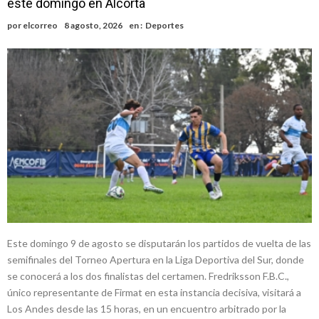
este domingo en Alcorta
nacimiento
Inclusivo
Vassalli: en potencial y con fechas diferidas, la empresa reformula
por
elcorreo
8 agosto, 2026
en :
Deportes
sus anuncios a los trabajadores
Firmat: avanza la investigación de dos empleadas del Juzgado de
Faltas por presuntas irregularidades
Villada: el viento provocó el desprendimiento del techo del galpón
del ferrocarril
Violento robo en la zona rural de Firmat: maniataron a una pareja de
adultos mayores
Colecta solidaria de juguetes en Firmat para el EPI y el Hospital
Vilela
Este domingo 9 de agosto se disputarán los partidos de vuelta de las
semifinales del Torneo Apertura en la Liga Deportiva del Sur, donde
se conocerá a los dos finalistas del certamen. Fredriksson F.B.C.,
único representante de Firmat en esta instancia decisiva, visitará a
Los Andes desde las 15 horas, en un encuentro arbitrado por la