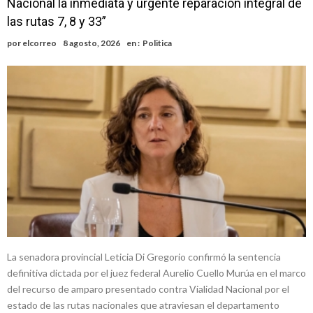
Nacional la inmediata y urgente reparación integral de
nacimiento
Inclusivo
Vassalli: en potencial y con fechas diferidas, la empresa reformula
las rutas 7, 8 y 33”
sus anuncios a los trabajadores
Firmat: avanza la investigación de dos empleadas del Juzgado de
por
elcorreo
8 agosto, 2026
en :
Politica
Faltas por presuntas irregularidades
Villada: el viento provocó el desprendimiento del techo del galpón
del ferrocarril
Violento robo en la zona rural de Firmat: maniataron a una pareja de
adultos mayores
Colecta solidaria de juguetes en Firmat para el EPI y el Hospital
Vilela
La senadora provincial Leticia Di Gregorio confirmó la sentencia
definitiva dictada por el juez federal Aurelio Cuello Murúa en el marco
del recurso de amparo presentado contra Vialidad Nacional por el
estado de las rutas nacionales que atraviesan el departamento