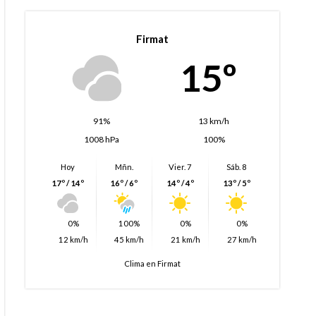
Firmat
15º
91%
13 km/h
1008 hPa
100%
Hoy
Mñn.
Vier. 7
Sáb. 8
17º / 14º
16º / 6º
14º / 4º
13º / 5º
0%
100%
0%
0%
12 km/h
45 km/h
21 km/h
27 km/h
Clima en Firmat