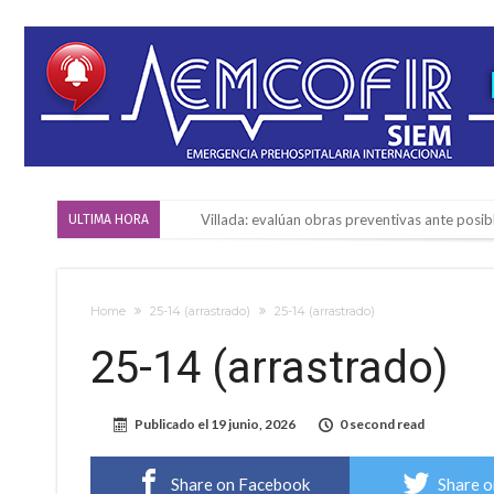
Villada: evalúan obras preventivas ante posibl
ULTIMA HORA
Elortondo: avanza el plan de pavimentación co
Chovet realizó el primer taller de coaching 
Home
25-14 (arrastrado)
25-14 (arrastrado)
Confirmaron la fecha de la maratón “Gödeken
25-14 (arrastrado)
Comienza una mesa de lectura sobre literatur
Sueño albiceleste: la arquera firmatense Jazmí
Publicado el
19 junio, 2026
0 second read
Roxana Carabajal dejó su huella en la peña d
Share on Facebook
Share o