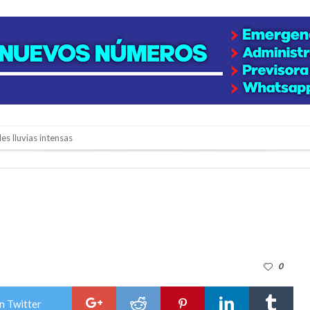
es lluvias intensas
n la licitación de cinco nuevas cuadras
para emprendedores
 Corre”
a japonesa en la Biblioteca Popular Nosotros
n David fue citada a la Selección Argentina
0
e Casino Melincué
n Twitter