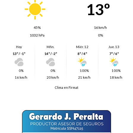
13º
45%
16 km/h
1032 hPa
0%
Hoy
Mñn.
Miér. 12
Jue. 13
13º / -1º
14º / -2º
8º / 4º
7º / 6º
0%
0%
100%
100%
16 km/h
20 km/h
21 km/h
18 km/h
Clima en Firmat