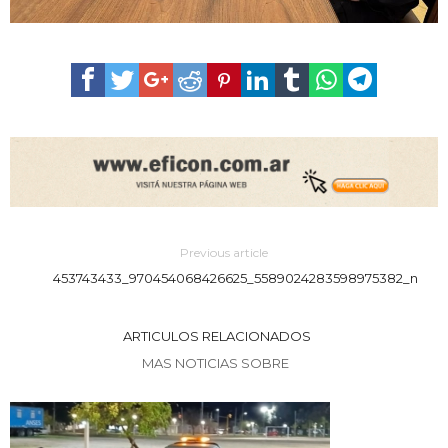
Previous article
453743433_970454068426625_5589024283598975382_n
ARTICULOS RELACIONADOS
MAS NOTICIAS SOBRE