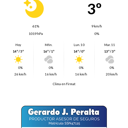
3º
61%
9 km/h
1019 hPa
0%
Hoy
Mñn.
Lun. 10
Mar. 11
14º / 5º
16º / 1º
14º / 0º
13º / 3º
0%
0%
0%
0%
26 km/h
16 km/h
16 km/h
20 km/h
Clima en Firmat