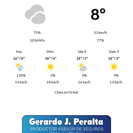
8º
75%
31 km/h
1016 hPa
77%
Hoy
Mñn.
Sáb. 8
Dom. 9
16º / 8º
14º / 4º
14º / 5º
14º / 3º
100%
0%
0%
0%
53 km/h
18 km/h
26 km/h
13 km/h
Clima en Firmat