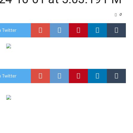
n la licitación de cinco nuevas cuadras
0
para emprendedores
 Twitter
 Corre”
a japonesa en la Biblioteca Popular Nosotros
n David fue citada a la Selección Argentina
e Casino Melincué
 Twitter