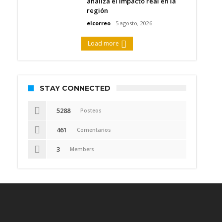
analiza el impacto real en la
región
elcorreo
5 agosto, 2026
Load more
STAY CONNECTED
5288
Posteos
461
Comentarios
3
Members