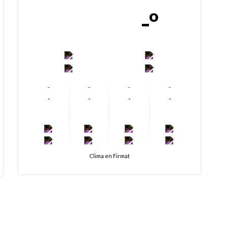
-º
-
-
-
-
-
-
-
-
-
-
-
-
-
-
-
-
-
-
-
-
Clima en Firmat