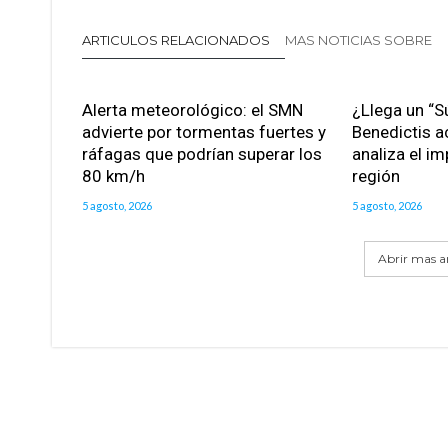
ARTICULOS RELACIONADOS
MAS NOTICIAS SOBRE
Alerta meteorológico: el SMN
¿Llega un “S
advierte por tormentas fuertes y
Benedictis a
ráfagas que podrían superar los
analiza el im
80 km/h
región
5 agosto, 2026
5 agosto, 2026
Abrir mas ar