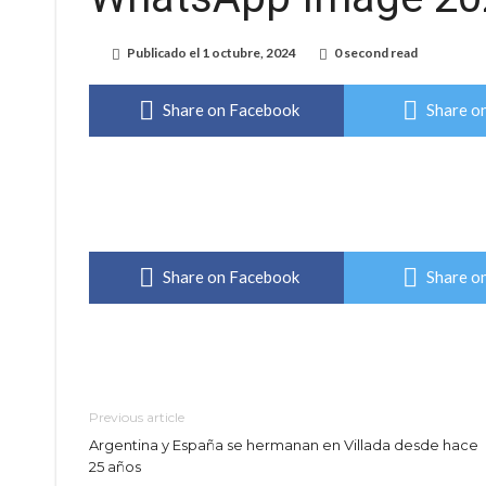
Elortondo: avanza el plan de pavimentación co
Publicado el
1 octubre, 2024
0 second read
Chovet realizó el primer taller de coaching 
Share on Facebook
Share on
Confirmaron la fecha de la maratón “Gödeken
Comienza una mesa de lectura sobre literatur
Sueño albiceleste: la arquera firmatense Jazmí
Roxana Carabajal dejó su huella en la peña d
Share on Facebook
Share on
Previous article
Argentina y España se hermanan en Villada desde hace
25 años