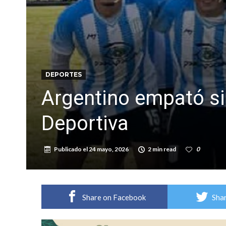
Firmat: “Codo a codo” lanza una campaña de re
Vuelve el básquet: este viernes arranca el C
DEPORTES
Argentino empató sin
Deportiva
Publicado el
24 mayo, 2026
2 min read
0
Share on Facebook
Shar