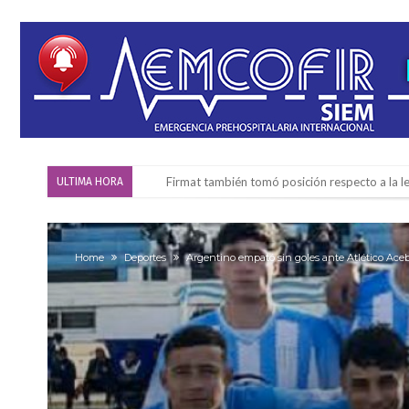
Firmat también tomó posición respecto a la le
ULTIMA HORA
“La medicina nos salvó”: la emotiva historia d
Firmat será sede del segundo Torneo Regiona
Home
Deportes
Argentino empató sin goles ante Atlético Aceba
Vassalli: en potencial y con fechas diferidas,
Firmat: avanza la investigación de dos emple
Villada: el viento provocó el desprendimiento 
Violento robo en la zona rural de Firmat: ma
Colecta solidaria de juguetes en Firmat para el