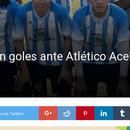
colección de golosinas para agasajar a los niños en su día
lausura con agenda confirmada y planteles renovados
 goles ante Atlético Aceb
e on Twitter