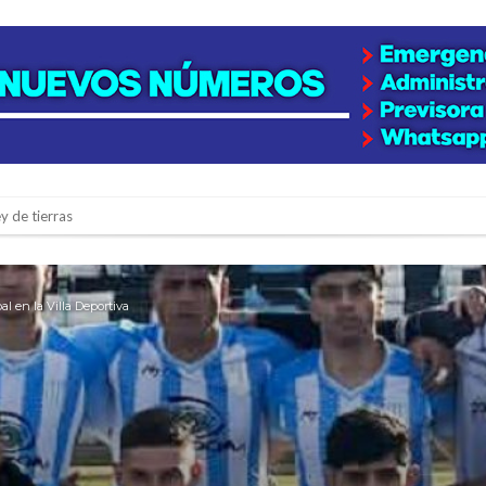
y de tierras
e la firmatense que se recibió de médica y se reencontró con el doctor que hi
l de Básquet 3×3 Inclusivo
l en la Villa Deportiva
 la empresa reformula sus anuncios a los trabajadores
adas del Juzgado de Faltas por presuntas irregularidades
del techo del galpón del ferrocarril
niataron a una pareja de adultos mayores
 EPI y el Hospital Vilela