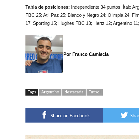
Tabla de posiciones:
Independiente 34 puntos; Ítalo Ar
FBC 25; Atl. Paz 25; Blanco y Negro 24; Olimpia 24; Fi
17; Sporting 15; Hughes FBC 13; Hertz 12; Argentino 11;
Por Franco Camiscia
Tags
Argentino
destacada
Futbol
Share on Facebook
Shar