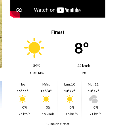
Firmat
8º
59%
22 km/h
1013 hPa
7%
Hoy
Mñn.
Lun. 10
Mar. 11
15º / 5º
15º / 4º
13º / 2º
13º / 2º
0%
0%
0%
0%
25 km/h
15 km/h
16 km/h
21 km/h
Clima en Firmat