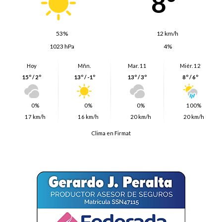
8º
53%
12 km/h
1023 hPa
4%
Hoy
Mñn.
Mar. 11
Miér. 12
15º / 2º
13º / -1º
13º / 3º
8º / 6º
0%
0%
0%
100%
17 km/h
16 km/h
20 km/h
20 km/h
Clima en Firmat