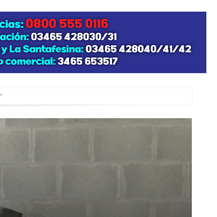
”
zo posible su nacimiento