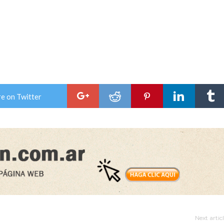
e on Twitter
Next artic