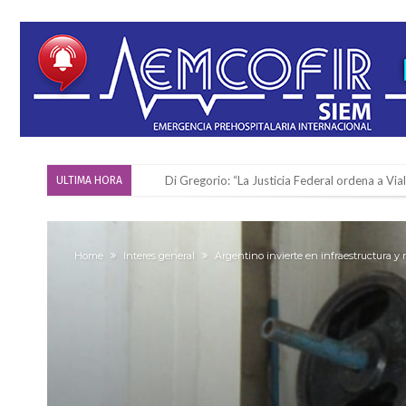
Di Gregorio: “La Justicia Federal ordena a Via
ULTIMA HORA
Reserva: Firmat F.B.C. venció a San Martín y ju
Firmat también tomó posición respecto a la le
Home
Interes general
Argentino invierte en infraestructura 
“La medicina nos salvó”: la emotiva historia d
Firmat será sede del segundo Torneo Regiona
Vassalli: en potencial y con fechas diferidas,
Firmat: avanza la investigación de dos emple
Villada: el viento provocó el desprendimiento 