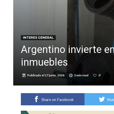
Violento robo en la zona rural de Firmat: ma
Colecta solidaria de juguetes en Firmat para el
INTERES GENERAL
Argentino invierte e
inmuebles
Publicado el
17 junio, 2026
3 min read
0
Share on Facebook
Shar