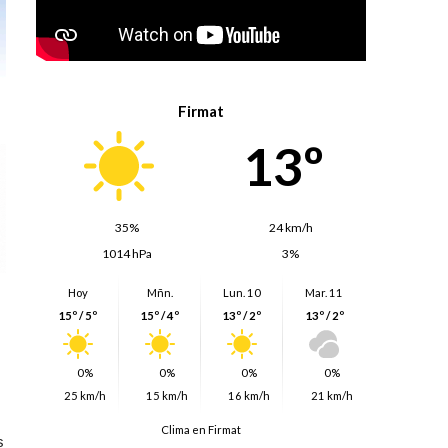
Firmat
13º
35%
24 km/h
1014 hPa
3%
Hoy
Mñn.
Lun. 10
Mar. 11
15º / 5º
15º / 4º
13º / 2º
13º / 2º
0%
0%
0%
0%
25 km/h
15 km/h
16 km/h
21 km/h
Clima en Firmat
s