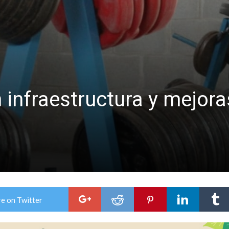
niataron a una pareja de adultos mayores
 EPI y el Hospital Vilela
n infraestructura y mejor
e on Twitter