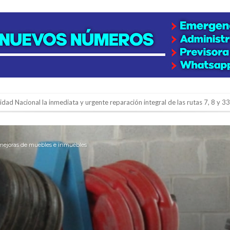
lidad Nacional la inmediata y urgente reparación integral de las rutas 7, 8 y 33
gará una nueva final en la Liga Deportiva del Sur
y de tierras
y mejoras de muebles e inmuebles
e la firmatense que se recibió de médica y se reencontró con el doctor que hi
l de Básquet 3×3 Inclusivo
 la empresa reformula sus anuncios a los trabajadores
adas del Juzgado de Faltas por presuntas irregularidades
del techo del galpón del ferrocarril