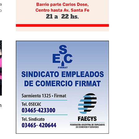
a
o
n