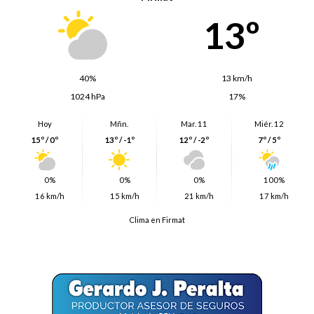
13º
40%
13 km/h
1024 hPa
17%
Hoy
Mñn.
Mar. 11
Miér. 12
15º / 0º
13º / -1º
12º / -2º
7º / 5º
0%
0%
0%
100%
16 km/h
15 km/h
21 km/h
17 km/h
Clima en Firmat