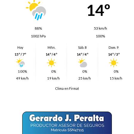
14º
88%
53 km/h
1002 hPa
100%
Hoy
Mñn.
Sáb. 8
Dom. 9
15º / 7º
14º / 4º
14º / 4º
14º / 3º
100%
0%
0%
0%
49 km/h
19 km/h
25 km/h
15 km/h
Clima en Firmat