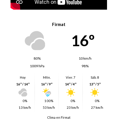
Firmat
16º
80%
10 km/h
1009 hPa
98%
Hoy
Mñn.
Vier. 7
Sáb. 8
16º / 14º
16º / 9º
14º / 4º
13º / 5º
0%
100%
0%
0%
13 km/h
53 km/h
23 km/h
27 km/h
Clima en Firmat