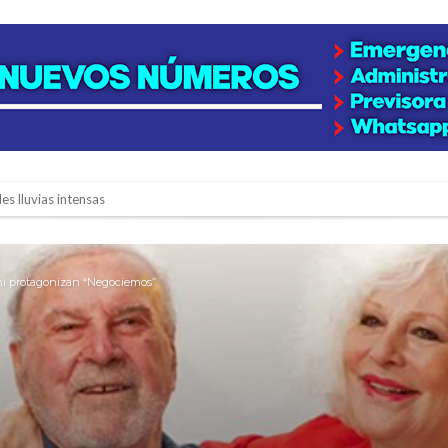
es lluvias intensas
n la licitación de cinco nuevas cuadras
para emprendedores
oni protagonizan “Negociemos”
 Corre”
a japonesa en la Biblioteca Popular Nosotros
n David fue citada a la Selección Argentina
e Casino Melincué
ipitaciones para el sur santafesino