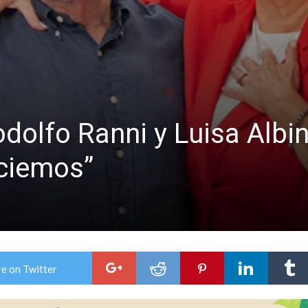
odolfo Ranni y Luisa Albi
ciemos”
e on Twitter