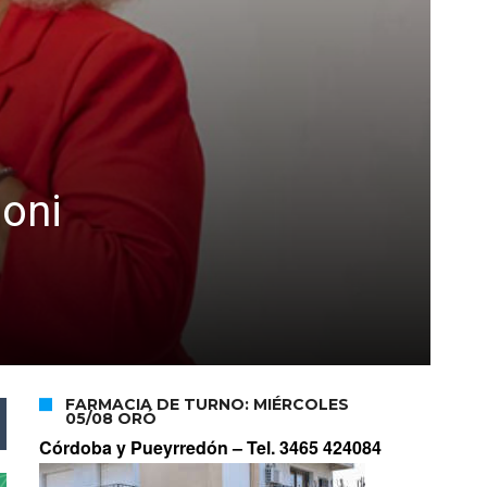
noni
FARMACIA DE TURNO: MIÉRCOLES
05/08 ORÓ
Córdoba y Pueyrredón –
Tel. 3465 424084