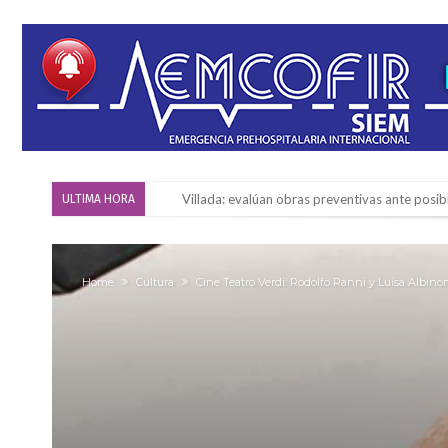
Villada: evalúan obras preventivas ante posibl
ULTIMA HORA
Elortondo: avanza el plan de pavimentación co
Chovet realizó el primer taller de coaching 
Home
Cultura
Cine Teatro Verdi: Rodolfo Ranni y Luisa Albin
Confirmaron la fecha de la maratón “Gödeken
Comienza una mesa de lectura sobre literatur
Sueño albiceleste: la arquera firmatense Jazmí
Roxana Carabajal dejó su huella en la peña d
Clima: comienza un trimestre cálido y con prec