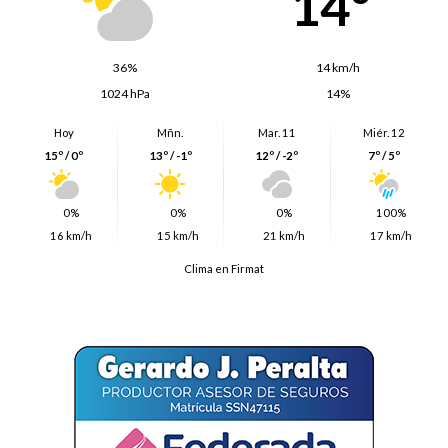
14º
36%
14 km/h
1024 hPa
14%
Hoy
Mñn.
Mar. 11
Miér. 12
15º / 0º
13º / -1º
12º / -2º
7º / 5º
0%
0%
0%
100%
16 km/h
15 km/h
21 km/h
17 km/h
Clima en Firmat