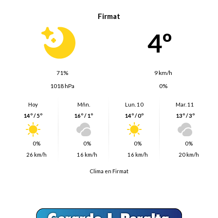
Firmat
4º
71%
9 km/h
1018 hPa
0%
Hoy
Mñn.
Lun. 10
Mar. 11
14º / 5º
16º / 1º
14º / 0º
13º / 3º
0%
0%
0%
0%
26 km/h
16 km/h
16 km/h
20 km/h
Clima en Firmat