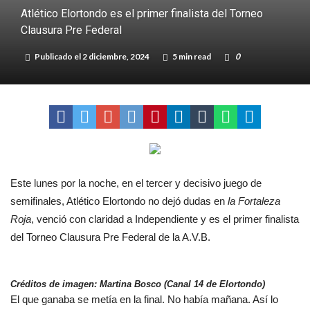
Atlético Elortondo es el primer finalista del Torneo
adultos mayores
Colecta solidaria de juguetes en Firmat para el EPI y el Hospital
Clausura Pre Federal
Vilela
Publicado el
2 diciembre, 2024
5 min read
0
Este lunes por la noche, en el tercer y decisivo juego de
semifinales, Atlético Elortondo no dejó dudas en
la Fortaleza
Roja
, venció con claridad a Independiente y es el primer finalista
del Torneo Clausura Pre Federal de la A.V.B.
Créditos de imagen: Martina Bosco (Canal 14 de Elortondo)
El que ganaba se metía en la final. No había mañana. Así lo