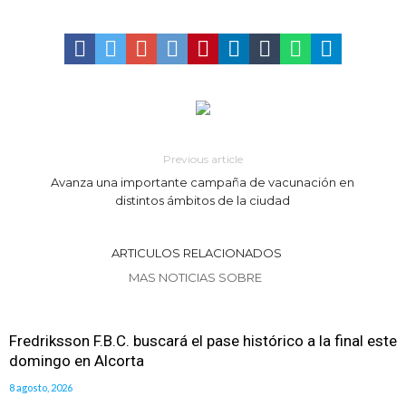
del ferrocarril
Violento robo en la zona rural de Firmat: maniataron a una pareja de
adultos mayores
Colecta solidaria de juguetes en Firmat para el EPI y el Hospital
Vilela
Previous article
Avanza una importante campaña de vacunación en
distintos ámbitos de la ciudad
ARTICULOS RELACIONADOS
MAS NOTICIAS SOBRE
Fredriksson F.B.C. buscará el pase histórico a la final este
domingo en Alcorta
8 agosto, 2026