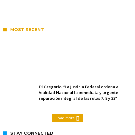
MOST RECENT
Fredriksson F.B.C. buscará el pase
histórico a la final este domingo en
Alcorta
Di Gregorio: “La Justicia Federal ordena a
Vialidad Nacional la inmediata y urgente
reparación integral de las rutas 7, 8 y 33”
Load more
STAY CONNECTED