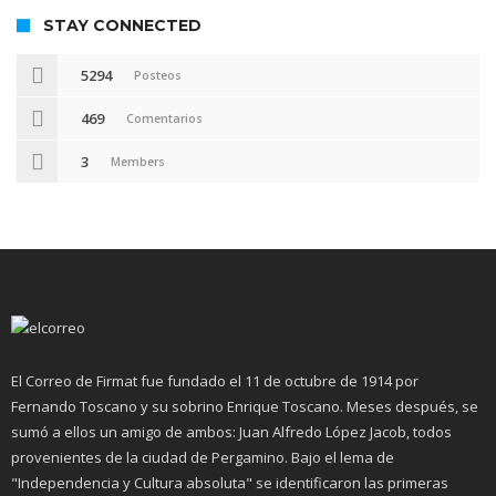
STAY CONNECTED
5294
Posteos
469
Comentarios
3
Members
El Correo de Firmat fue fundado el 11 de octubre de 1914 por
Fernando Toscano y su sobrino Enrique Toscano. Meses después, se
sumó a ellos un amigo de ambos: Juan Alfredo López Jacob, todos
provenientes de la ciudad de Pergamino. Bajo el lema de
"Independencia y Cultura absoluta" se identificaron las primeras