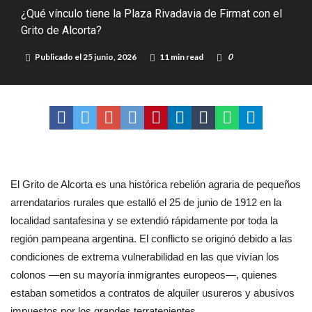
¿Qué vínculo tiene la Plaza Rivadavia de Firmat con el
Distinguieron a Ramiro Maldonado, el campeón juvenil de malambo
Grito de Alcorta?
de Los Quirquinchos
Villada: evalúan obras preventivas ante posibles lluvias intensas
Publicado el
25 junio, 2026
11 min read
0
El Grito de Alcorta es una histórica rebelión agraria de pequeños
arrendatarios rurales que estalló el 25 de junio de 1912 en la
localidad santafesina y se extendió rápidamente por toda la
región pampeana argentina. El conflicto se originó debido a las
condiciones de extrema vulnerabilidad en las que vivían los
colonos —en su mayoría inmigrantes europeos—, quienes
estaban sometidos a contratos de alquiler usureros y abusivos
impuestos por los grandes terratenientes.