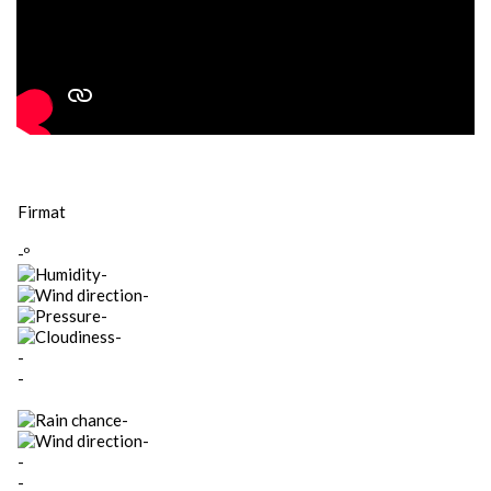
Firmat
-º
-
-
-
-
-
-
-
-
-
-