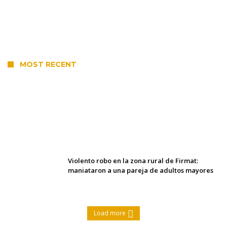
MOST RECENT
Villada: el viento provocó el
desprendimiento del techo del galpón del
ferrocarril
Violento robo en la zona rural de Firmat:
maniataron a una pareja de adultos mayores
Load more