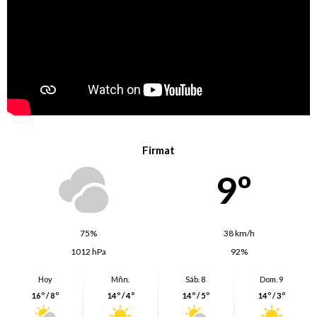
Firmat
9º
75%
38 km/h
1012 hPa
92%
Hoy
Mñn.
Sáb. 8
Dom. 9
16º / 8º
14º / 4º
14º / 5º
14º / 3º