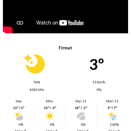
Firmat
3º
76%
11 km/h
1032 hPa
0%
Hoy
Mñn.
Mar. 11
Miér. 12
15º / 1º
13º / -3º
14º / -2º
9º / 7º
0%
0%
0%
100%