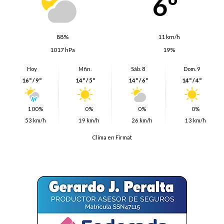
6º
88%
11 km/h
1017 hPa
19%
Hoy
Mñn.
Sáb. 8
Dom. 9
16º / 9º
14º / 5º
14º / 6º
14º / 4º
100%
0%
0%
0%
53 km/h
19 km/h
26 km/h
13 km/h
Clima en Firmat