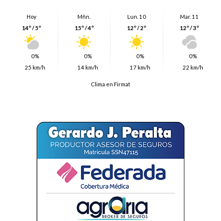
Hoy
Mñn.
Lun. 10
Mar. 11
14º / 5º
15º / 4º
12º / 2º
12º / 3º
0%
0%
0%
0%
25 km/h
14 km/h
17 km/h
22 km/h
Clima en Firmat