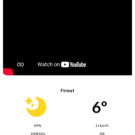
Firmat
6º
89%
11 km/h
1008 hPa
0%