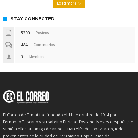
Load more
STAY CONNECTED
5300
Posteos
484
Comentarios
3
Members
El Correo de Firmat fue fundado el 11 de octubre de 1914 por
Fernando Toscano y su sobrino Enrique Toscano. Meses después, se
sumó a ellos un amigo de ambos: Juan Alfredo López Jacob, todos
provenientes de la ciudad de Pergamino. Bajo el lema de