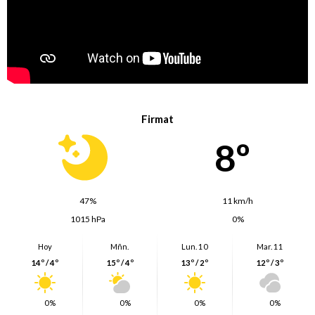
Firmat
8º
47%
11 km/h
1015 hPa
0%
Hoy
Mñn.
Lun. 10
Mar. 11
14º / 4º
15º / 4º
13º / 2º
12º / 3º
0%
0%
0%
0%