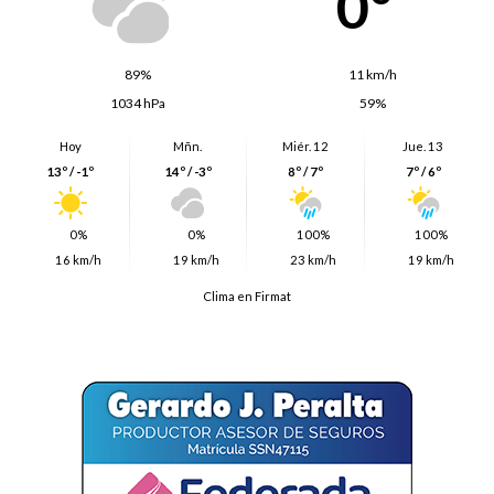
0º
89%
11 km/h
1034 hPa
59%
Hoy
Mñn.
Miér. 12
Jue. 13
13º / -1º
14º / -3º
8º / 7º
7º / 6º
0%
0%
100%
100%
16 km/h
19 km/h
23 km/h
19 km/h
Clima en Firmat