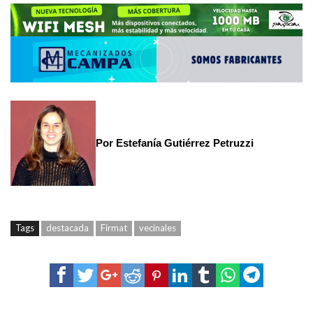
Por Estefanía Gutiérrez Petruzzi
Tags
destacada
Firmat
vecinales