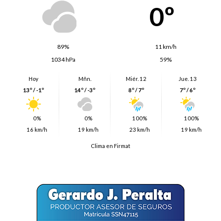
0º
89%
11 km/h
1034 hPa
59%
Hoy
Mñn.
Miér. 12
Jue. 13
13º / -1º
14º / -3º
8º / 7º
7º / 6º
0%
0%
100%
100%
16 km/h
19 km/h
23 km/h
19 km/h
Clima en Firmat