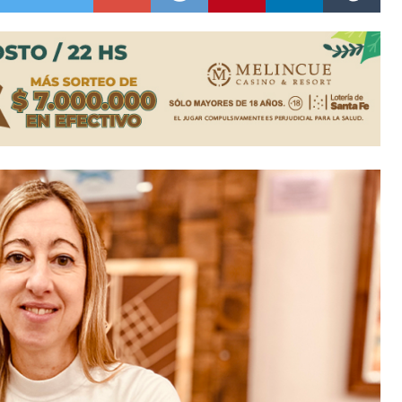
ón juvenil de malambo de Los Quirquinchos
es lluvias intensas