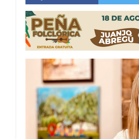
Distinguieron a Ramiro Maldonado, el campe
Villada: evalúan obras preventivas ante posibl