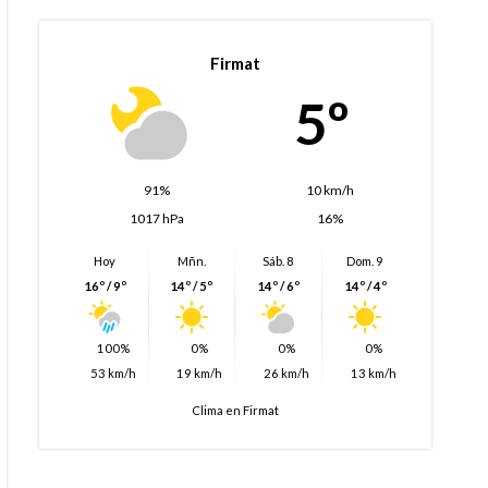
Firmat
5º
91%
10 km/h
1017 hPa
16%
Hoy
Mñn.
Sáb. 8
Dom. 9
16º / 9º
14º / 5º
14º / 6º
14º / 4º
100%
0%
0%
0%
53 km/h
19 km/h
26 km/h
13 km/h
Clima en Firmat