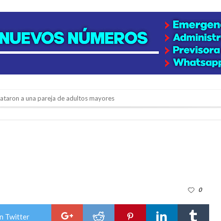
niataron a una pareja de adultos mayores
 EPI y el Hospital Vilela
colección de golosinas para agasajar a los niños en su día
lausura con agenda confirmada y planteles renovados
rmentas fuertes y ráfagas que podrían superar los 80 km/h
0
os mitos y analiza el impacto real en la región
n de la Expo Dose
n Twitter