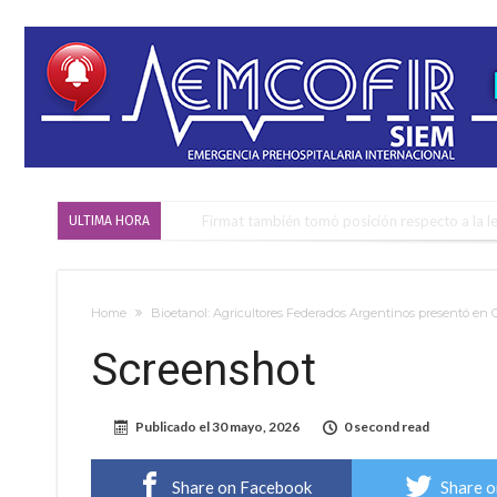
Firmat también tomó posición respecto a la le
ULTIMA HORA
“La medicina nos salvó”: la emotiva historia d
Firmat será sede del segundo Torneo Regiona
Home
Bioetanol: Agricultores Federados Argentinos presentó en C
Vassalli: en potencial y con fechas diferidas,
Screenshot
Firmat: avanza la investigación de dos emple
Villada: el viento provocó el desprendimiento 
Publicado el
30 mayo, 2026
0 second read
Violento robo en la zona rural de Firmat: ma
Colecta solidaria de juguetes en Firmat para el
Share on Facebook
Share o