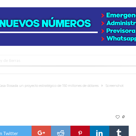
y de tierras
e la firmatense que se recibió de médica y se reencontró con el doctor que hi
l de Básquet 3×3 Inclusivo
asa Rosada un proyecto estratégico de 150 millones de dólares
Screenshot
 la empresa reformula sus anuncios a los trabajadores
adas del Juzgado de Faltas por presuntas irregularidades
del techo del galpón del ferrocarril
0
niataron a una pareja de adultos mayores
 EPI y el Hospital Vilela
n Twitter