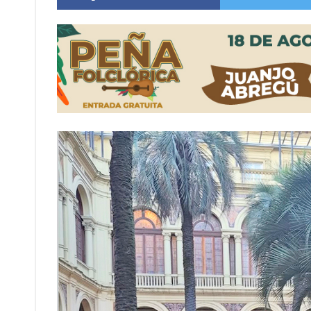
Firmat: “Codo a codo” lanza una campaña de re
Vuelve el básquet: este viernes arranca el C