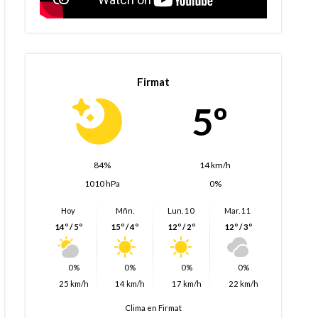
Firmat
5º
84%
14 km/h
1010 hPa
0%
Hoy
Mñn.
Lun. 10
Mar. 11
14º / 5º
15º / 4º
12º / 2º
12º / 3º
0%
0%
0%
0%
25 km/h
14 km/h
17 km/h
22 km/h
Clima en Firmat