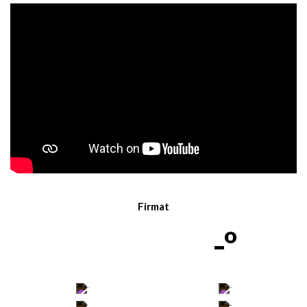
Firmat
-º
-
-
-
-