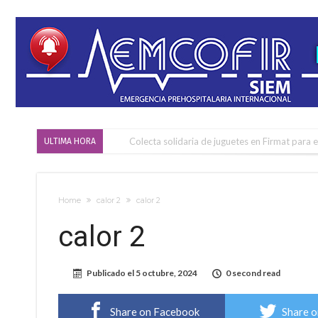
Colecta solidaria de juguetes en Firmat para el
ULTIMA HORA
Firmat: “Codo a codo” lanza una campaña de re
Vuelve el básquet: este viernes arranca el C
Home
calor 2
calor 2
Güemes y Mariano Vera
calor 2
Alerta meteorológico: el SMN advierte por to
¿Llega un “Súper Niño”?: De Benedictis aclara l
Publicado el
5 octubre, 2024
0 second read
Cañada del Ucle se prepara para la 5ª edició
Distinguieron a Ramiro Maldonado, el campe
Share on Facebook
Share o