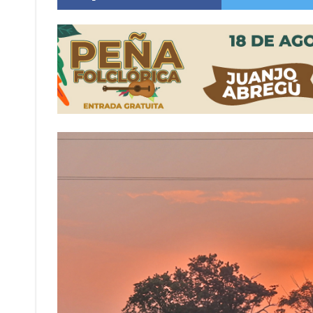
Villada: evalúan obras preventivas ante posibl
Elortondo: avanza el plan de pavimentación co