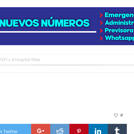
 EPI y el Hospital Vilela
colección de golosinas para agasajar a los niños en su día
lausura con agenda confirmada y planteles renovados
rmentas fuertes y ráfagas que podrían superar los 80 km/h
os mitos y analiza el impacto real en la región
0
n de la Expo Dose
ón juvenil de malambo de Los Quirquinchos
n Twitter