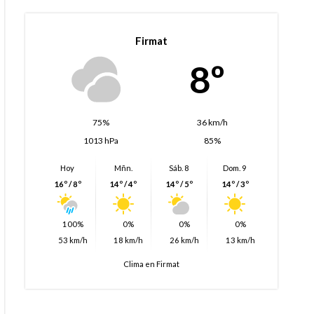
Firmat
8º
75%
36 km/h
1013 hPa
85%
Hoy
Mñn.
Sáb. 8
Dom. 9
16º / 8º
14º / 4º
14º / 5º
14º / 3º
100%
0%
0%
0%
53 km/h
18 km/h
26 km/h
13 km/h
Clima en Firmat