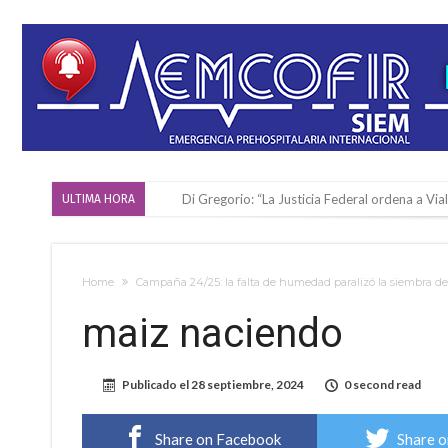
Di Gregorio: “La Justicia Federal ordena a Via
ULTIMA HORA
Reserva: Firmat F.B.C. venció a San Martín y ju
Firmat también tomó posición respecto a la le
Home
Campaña 24/25: la falta de humedad paralizó la siembra de m
“La medicina nos salvó”: la emotiva historia d
maiz naciendo
Firmat será sede del segundo Torneo Regiona
Vassalli: en potencial y con fechas diferidas,
Publicado el
28 septiembre, 2024
0 second read
Firmat: avanza la investigación de dos emple
Villada: el viento provocó el desprendimiento 
Share on Facebook
Share o