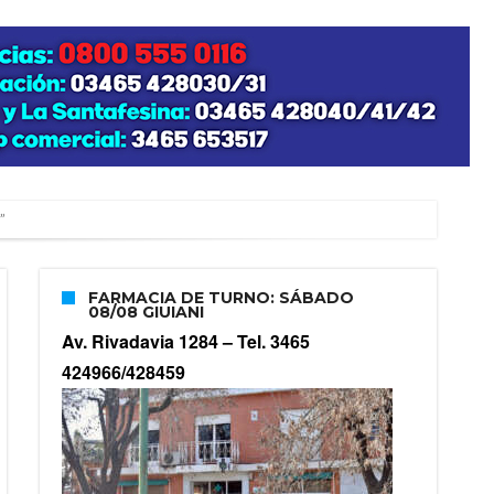
”
FARMACIA DE TURNO: SÁBADO
08/08 GIUIANI
zo posible su nacimiento
Av. Rivadavia 1284 –
Tel. 3465
424966/428459