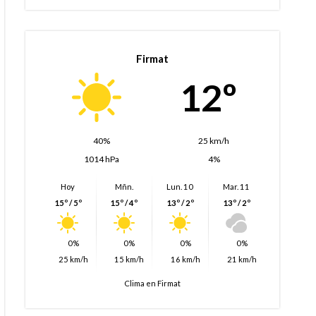
Firmat
12º
40%
25 km/h
1014 hPa
4%
Hoy
Mñn.
Lun. 10
Mar. 11
15º / 5º
15º / 4º
13º / 2º
13º / 2º
0%
0%
0%
0%
25 km/h
15 km/h
16 km/h
21 km/h
Clima en Firmat