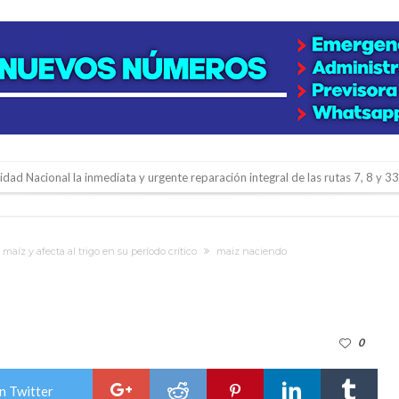
lidad Nacional la inmediata y urgente reparación integral de las rutas 7, 8 y 33
gará una nueva final en la Liga Deportiva del Sur
y de tierras
aíz y afecta al trigo en su período crítico
maiz naciendo
e la firmatense que se recibió de médica y se reencontró con el doctor que hi
l de Básquet 3×3 Inclusivo
 la empresa reformula sus anuncios a los trabajadores
0
adas del Juzgado de Faltas por presuntas irregularidades
del techo del galpón del ferrocarril
n Twitter