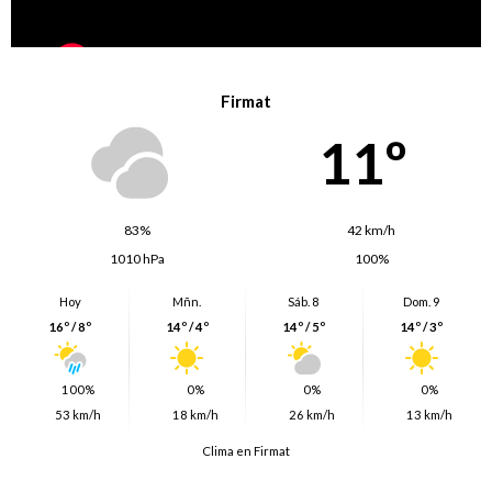
Firmat
11º
83%
42 km/h
1010 hPa
100%
Hoy
Mñn.
Sáb. 8
Dom. 9
16º / 8º
14º / 4º
14º / 5º
14º / 3º
100%
0%
0%
0%
53 km/h
18 km/h
26 km/h
13 km/h
Clima en Firmat