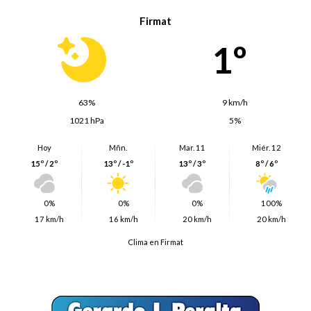
Firmat
1º
63%
9 km/h
1021 hPa
5%
Hoy
Mñn.
Mar. 11
Miér. 12
15º / 2º
13º / -1º
13º / 3º
8º / 6º
0%
0%
0%
100%
17 km/h
16 km/h
20 km/h
20 km/h
Clima en Firmat