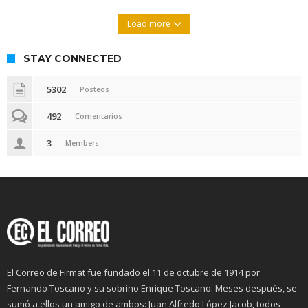
Load more
STAY CONNECTED
5302
Posteos
492
Comentarios
3
Members
El Correo de Firmat fue fundado el 11 de octubre de 1914 por
Fernando Toscano y su sobrino Enrique Toscano. Meses después, se
sumó a ellos un amigo de ambos: Juan Alfredo López Jacob, todos