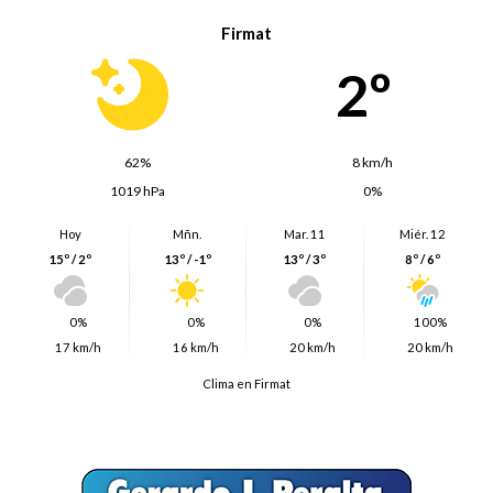
Firmat
2º
62%
8 km/h
1019 hPa
0%
Hoy
Mñn.
Mar. 11
Miér. 12
15º / 2º
13º / -1º
13º / 3º
8º / 6º
0%
0%
0%
100%
17 km/h
16 km/h
20 km/h
20 km/h
Clima en Firmat