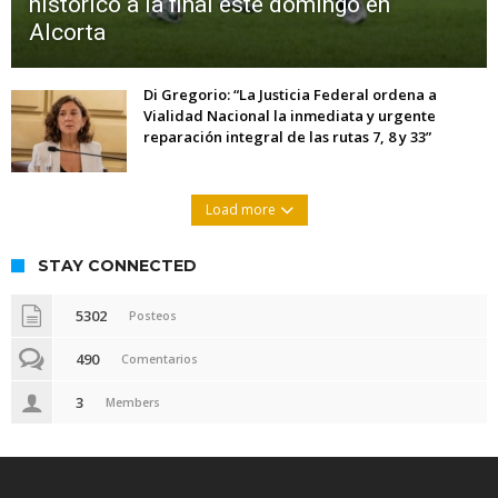
histórico a la final este domingo en
Alcorta
Di Gregorio: “La Justicia Federal ordena a
Vialidad Nacional la inmediata y urgente
reparación integral de las rutas 7, 8 y 33”
Load more
STAY CONNECTED
5302
Posteos
490
Comentarios
3
Members